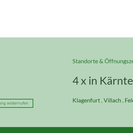
Standorte & Öffnungsz
4 x in Kärnt
Klagenfurt
,
Villach
,
Fel
ung widerrrufen