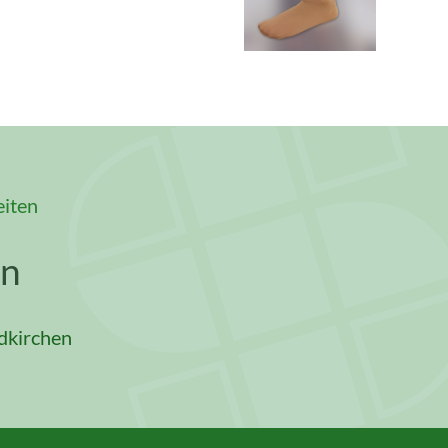
eiten
en
dkirchen