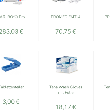
ARI BOY® Pro
PROMED EMT-4
PR
283,03 €
70,75 €
Tablettenteiler
Tena Wash Gloves
Te
mit Folie
3,00 €
18,17 €