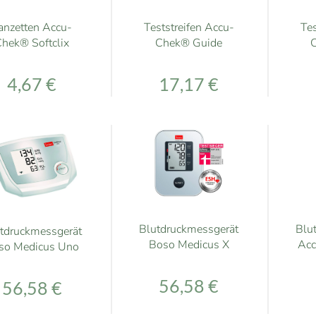
Teststreifen Accu-
anzetten Accu-
Tes
Chek® Guide
hek® Softclix
C
17,17 €
4,67 €
Blutdruckmessgerät
Blu
tdruckmessgerät
Boso Medicus X
Acc
so Medicus Uno
56,58 €
56,58 €