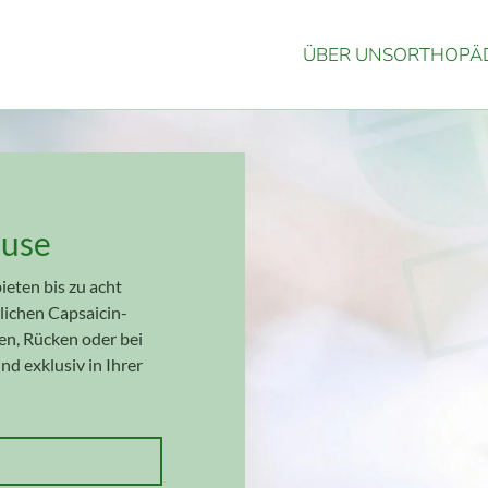
ÜBER UNS
ORTHOPÄD
ause
eten bis zu acht
lichen Capsaicin-
en, Rücken oder bei
nd exklusiv in Ihrer