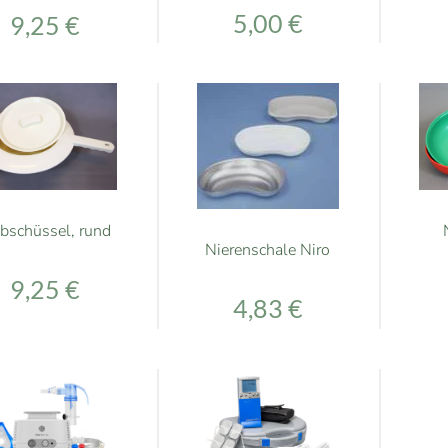
5,00 €
9,25 €
ibschüssel, rund
Nierenschale Niro
9,25 €
4,83 €