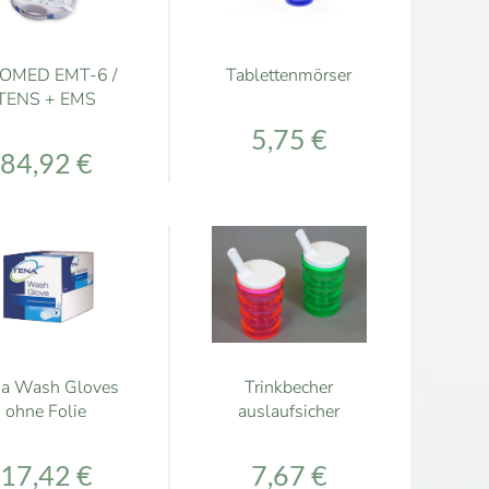
OMED EMT-6 /
Tablettenmörser
TENS + EMS
5,75 €
84,92 €
na Wash Gloves
Trinkbecher
ohne Folie
auslaufsicher
17,42 €
7,67 €