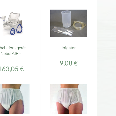
halationsgerät
Irrigator
NebulAIR+
9,08 €
163,05 €