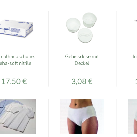
nmalhandschuhe,
Gebissdose mit
In
eha-soft nitrile
Deckel
17,50 €
3,08 €